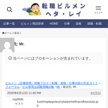
メニュー
記事一覧
ビルメン用語辞典
HOME
仕事
資格
就職・転職
ホーム
返信
返信先: Mr.
当ページにはプロモーションが含まれています。
ビルメン（設備管理）情報ブログ！転職・資格・仕事内容の完全ガイド
›
フォーラム
›
ビル管理士試験用掲示板
›
Mr.
›
返信先: Mr.
2026年6月12日 11:40 PM
#42932
xsjyBldb
1yrphmgdpgulaszriylqiipemefmacafkxycjaxjs.jp
ゲスト
g