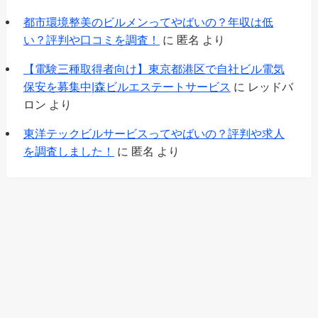
都市環境整美のビルメンってやばいの？年収は低
い？評判や口コミを調査！
に
匿名
より
【電験三種取得者向け】東京都港区で自社ビル電気
保安を募集中|森ビルエステートサービス
に
レッドバ
ロン
より
東洋テックビルサービスってやばいの？評判や求人
を調査しました！
に
匿名
より