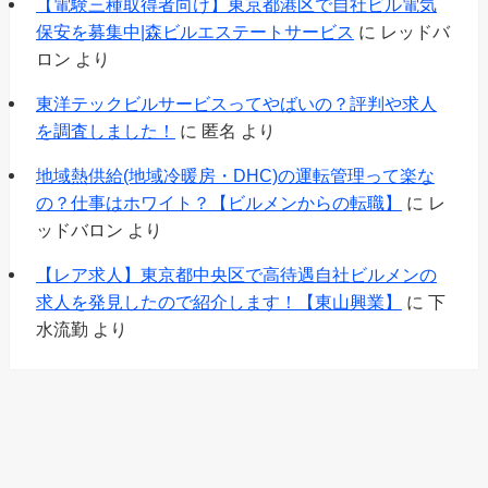
【電験三種取得者向け】東京都港区で自社ビル電気
保安を募集中|森ビルエステートサービス
に
レッドバ
ロン
より
東洋テックビルサービスってやばいの？評判や求人
を調査しました！
に
匿名
より
地域熱供給(地域冷暖房・DHC)の運転管理って楽な
の？仕事はホワイト？【ビルメンからの転職】
に
レ
ッドバロン
より
【レア求人】東京都中央区で高待遇自社ビルメンの
求人を発見したので紹介します！【東山興業】
に
下
水流勤
より