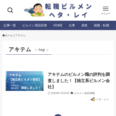
メニュー
記事一覧
ビルメン用語辞典
HOME
仕事
資格
就職・転職
ホーム
アキテム
アキテム
– tag –
アキテムのビルメン職の評判を調
査しました！【独立系ビルメン会
社】
2026年7月15日
ビルメン会社情報
ヘタ・レイ