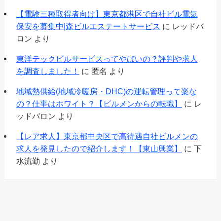
【電験三種取得者向け】東京都港区で自社ビル電気
保安を募集中|森ビルエステートサービス
に
レッドバ
ロン
より
東洋テックビルサービスってやばいの？評判や求人
を調査しました！
に
匿名
より
地域熱供給(地域冷暖房・DHC)の運転管理って楽な
の？仕事はホワイト？【ビルメンからの転職】
に
レ
ッドバロン
より
【レア求人】東京都中央区で高待遇自社ビルメンの
求人を発見したので紹介します！【東山興業】
に
下
水流勤
より