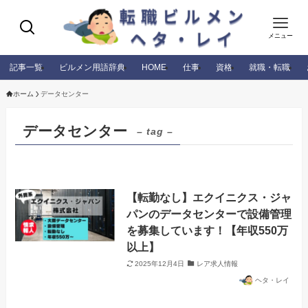
メニュー
記事一覧
ビルメン用語辞典
HOME
仕事
資格
就職・転職
ホーム
データセンター
データセンター
– tag –
【転勤なし】エクイニクス・ジャ
パンのデータセンターで設備管理
を募集しています！【年収550万
以上】
2025年12月4日
レア求人情報
ヘタ・レイ