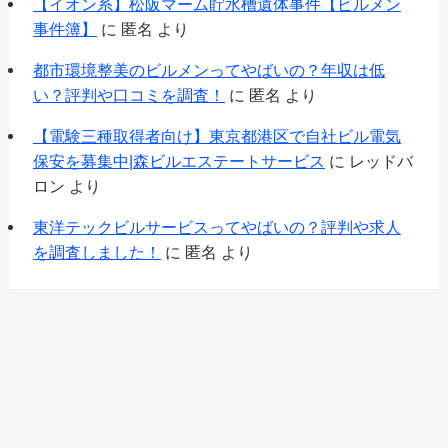
【イオン系】松阪マーム貯水槽遺体事件【ビルメン
事件簿】
に
匿名
より
都市環境整美のビルメンってやばいの？年収は低
い？評判や口コミを調査！
に
匿名
より
【電験三種取得者向け】東京都港区で自社ビル電気
保安を募集中|森ビルエステートサービス
に
レッドバ
ロン
より
東洋テックビルサービスってやばいの？評判や求人
を調査しました！
に
匿名
より