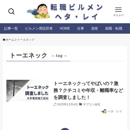
メニュー
記事一覧
ビルメン用語辞典
HOME
仕事
資格
就職・転職
ホーム
トーエネック
トーエネック
– tag –
トーエネックってやばいの？激
務？クチコミや年収・離職率など
を調査しました！
2025年12月4日
サブコン会社
ヘタ・レイ