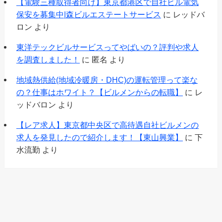
【電験三種取得者向け】東京都港区で自社ビル電気
保安を募集中|森ビルエステートサービス
に
レッドバ
ロン
より
東洋テックビルサービスってやばいの？評判や求人
を調査しました！
に
匿名
より
地域熱供給(地域冷暖房・DHC)の運転管理って楽な
の？仕事はホワイト？【ビルメンからの転職】
に
レ
ッドバロン
より
【レア求人】東京都中央区で高待遇自社ビルメンの
求人を発見したので紹介します！【東山興業】
に
下
水流勤
より