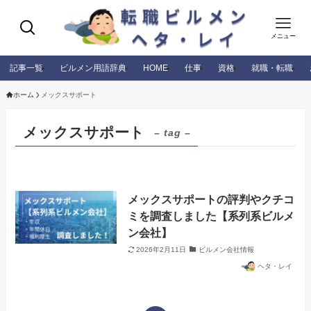
メニュー
記事一覧
ビルメン用語辞典
HOME
仕事
資格
就職・転職
ホーム
メックスサポート
メックスサポート
– tag –
メックスサポートの評判やクチコ
ミを調査しました【系列系ビルメ
ン会社】
2026年2月11日
ビルメン会社情報
ヘタ・レイ