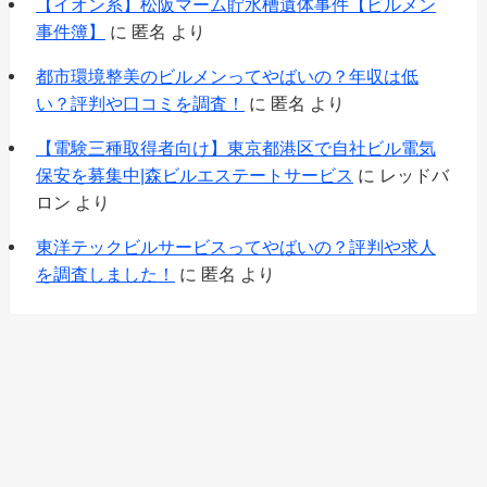
【イオン系】松阪マーム貯水槽遺体事件【ビルメン
事件簿】
に
匿名
より
都市環境整美のビルメンってやばいの？年収は低
い？評判や口コミを調査！
に
匿名
より
【電験三種取得者向け】東京都港区で自社ビル電気
保安を募集中|森ビルエステートサービス
に
レッドバ
ロン
より
東洋テックビルサービスってやばいの？評判や求人
を調査しました！
に
匿名
より