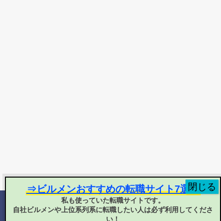
⇒ビルメンおすすめの転職サイト7選！
私も使っていた転職サイトです。
自社ビルメンや上位系列系に転職したい人は必ず利用してくださ
©
2025 ヘタ・レイ
い！