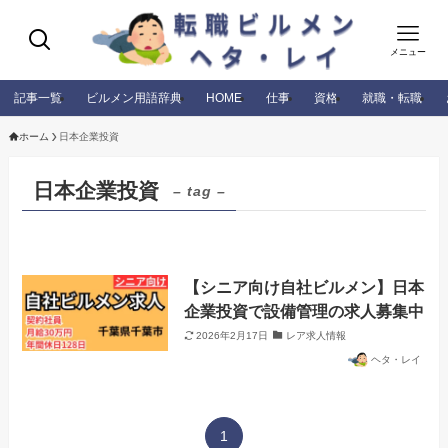
メニュー
記事一覧
ビルメン用語辞典
HOME
仕事
資格
就職・転職
ホーム
日本企業投資
日本企業投資
– tag –
【シニア向け自社ビルメン】日本
企業投資で設備管理の求人募集中
2026年2月17日
レア求人情報
ヘタ・レイ
1