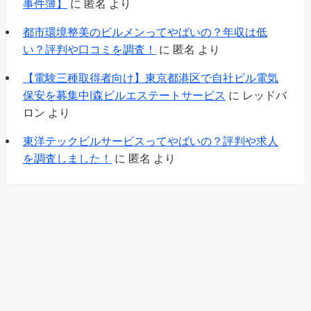
事件簿】
に
匿名
より
都市環境整美のビルメンってやばいの？年収は低
い？評判や口コミを調査！
に
匿名
より
【電験三種取得者向け】東京都港区で自社ビル電気
保安を募集中|森ビルエステートサービス
に
レッドバ
ロン
より
東洋テックビルサービスってやばいの？評判や求人
を調査しました！
に
匿名
より