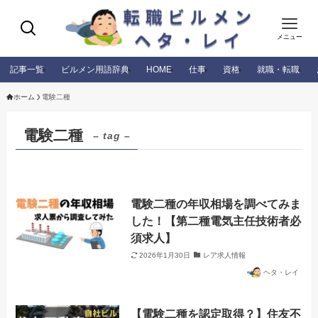
メニュー
記事一覧
ビルメン用語辞典
HOME
仕事
資格
就職・転職
ホーム
電験二種
電験二種
– tag –
電験二種の年収相場を調べてみま
した！【第二種電気主任技術者必
須求人】
2026年1月30日
レア求人情報
ヘタ・レイ
【電験二種を認定取得？】住友不