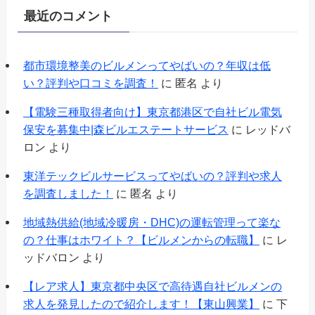
最近のコメント
都市環境整美のビルメンってやばいの？年収は低
い？評判や口コミを調査！
に
匿名
より
【電験三種取得者向け】東京都港区で自社ビル電気
保安を募集中|森ビルエステートサービス
に
レッドバ
ロン
より
東洋テックビルサービスってやばいの？評判や求人
を調査しました！
に
匿名
より
地域熱供給(地域冷暖房・DHC)の運転管理って楽な
の？仕事はホワイト？【ビルメンからの転職】
に
レ
ッドバロン
より
【レア求人】東京都中央区で高待遇自社ビルメンの
求人を発見したので紹介します！【東山興業】
に
下