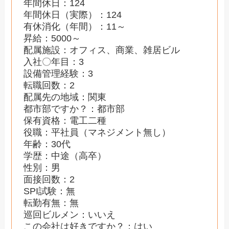
年間休日：124
年間休日（実際）：124
有休消化（年間）：11～
昇給：5000～
配属施設：オフィス、商業、雑居ビル
入社〇年目：3
設備管理経験：3
転職回数：2
配属先の地域：関東
都市部ですか？：都市部
保有資格：電工二種
役職：平社員（マネジメント無し）
年齢：30代
学歴：中途（高卒）
性別：男
面接回数：2
SPI試験：無
転勤有無：無
巡回ビルメン：いいえ
この会社は好きですか？：はい