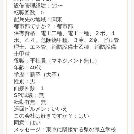
設備管理経験：10〜
転職回数：0
配属先の地域：関東
都市部ですか？：都市部
保有資格：電工二種、電工一種、２ボ、１
ボ、乙４、危険物甲種、３冷、2冷、ビル管
理士、エネ管、消防設備士乙種、消防設備
士甲種
役職：平社員（マネジメント無し）
年齢：40代
学歴：新卒（大卒）
性別：男
面接回数：1
SPI試験：無
転勤有無：無
巡回ビルメン：いいえ
この会社は好きですか？：はい
同意：はい
メッセージ：東京に隣接する県の県立学校