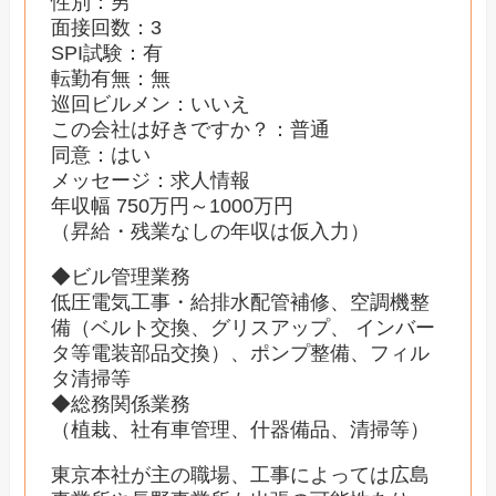
性別：男
面接回数：3
SPI試験：有
転勤有無：無
巡回ビルメン：いいえ
この会社は好きですか？：普通
同意：はい
メッセージ：求人情報
年収幅 750万円～1000万円
（昇給・残業なしの年収は仮入力）
◆ビル管理業務
低圧電気工事・給排水配管補修、空調機整
備（ベルト交換、グリスアップ、 インバー
タ等電装部品交換）、ポンプ整備、フィル
タ清掃等
◆総務関係業務
（植栽、社有車管理、什器備品、清掃等）
東京本社が主の職場、工事によっては広島