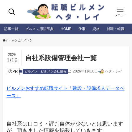
メニュー
記事一覧
ビルメン用語辞典
HOME
仕事
資格
就職・転職
ホーム
ビルメン
2026
自社系設備管理会社一覧
1/16
PR
2026年1月16日
ヘタ・レイ
ビルメン
ビルメン会社情報
ビルメンおすすめ転職サイト「建設・設備求人データベ
ース」
自社系は口コミ・評判自体が少ないとは思います
が、頂きました情報を掲載していきます。