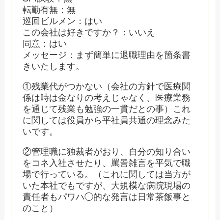
転勤有無：無
巡回ビルメン：はい
この会社は好きですか？：いいえ
同意：はい
メッセージ：まず簡単に退職理由を箇条書
きいたします。
①残業代がつかない（会社の方針で医療関
係は時は金なりの考えじゃなく、医療業務
を通じて残業も勉強の一貫だとの事）これ
に関しては役員から平社員共通の理念みた
いです。
②管理職に独裁者がおり、自分の知り合い
をコネ入社させたり、罵詈雑言を平気で職
場で行っている。（これに関しては当方が
いた本社でもですが、大規模な病院現場の
責任者もパワハ◯的な発言は日常茶飯事と
のこと）