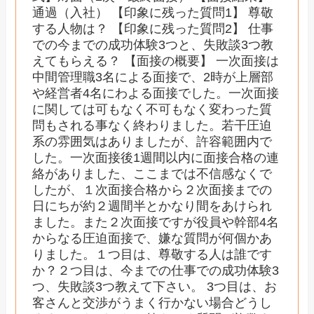
通過（入社） 【印象に残った質問1】 尊敬
する人物は？ 【印象に残った質問2】 仕事
での今までの成功体験3つと、失敗談3つ教
えてもらえる？ 【面接の概要】 一次面接は
中間管理職3名による面接で、2時が上層部
や経営者4名にわよる面接でした。一次面接
に関しては可もなく不可もなく変わった質
問もされる事なく終わりました。若干圧迫
系の雰囲気はありましたが、許容範囲内で
した。一次面接後1週間以内に面接合格の連
絡がありました、ここまでは不信感なくで
したが、１次面接合格から２次面接までの
日にちが約２週間半とかなり間をあけられ
ました。また２次面接ですが役員や幹部4名
からなる圧迫面接で、嫌な質問が何個かあ
りました。１つ目は、尊敬する人は誰です
か？２つ目は、今までの仕事での成功体験3
つ、失敗談3つ教えて下さい。 3つ目は、お
客さんと交渉がうまく行かない場合どうし