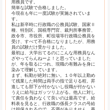
用務員です。
簡単な試験で合格しました。
今現在も年に一度試験が実施されていま
す。
私は新卒時に行政職の公務員試験、国家Ⅱ
種、特別区、国税専門官、裁判所事務菅、
政令市、市役所、町役場等行政職公務員を
受け、すべて不合格になりましたが、用務
員の試験だけ受かりました。
最初は、大学出てるのにこんな用務員なん
ざやってらんねーよ！と思っていました
が、年を取るにつれ、現職の有難みを身に
染みて理解しています。
まず、転勤が絶対に無い。１０年以上勤め
て残業した時間は両手の指で足りる程。昇
進しても部下が付かないし役職が付かない
うえに給与はガッツリ上がる。他人に対し
て責任を負わなくて良いのは最高です。給
料表を見ると、行政職の係長クラスの号給
は担保されるので、不満がありません。再