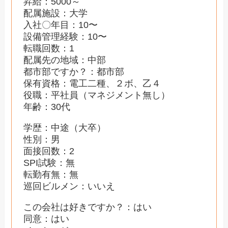
昇給：5000～
配属施設：大学
入社〇年目：10〜
設備管理経験：10〜
転職回数：1
配属先の地域：中部
都市部ですか？：都市部
保有資格：電工二種、２ボ、乙４
役職：平社員（マネジメント無し）
年齢：30代
学歴：中途（大卒）
性別：男
面接回数：2
SPI試験：無
転勤有無：無
巡回ビルメン：いいえ
この会社は好きですか？：はい
同意：はい