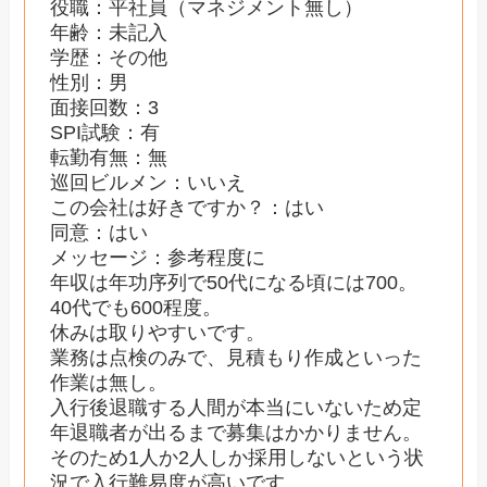
役職：平社員（マネジメント無し）
年齢：未記入
学歴：その他
性別：男
面接回数：3
SPI試験：有
転勤有無：無
巡回ビルメン：いいえ
この会社は好きですか？：はい
同意：はい
メッセージ：参考程度に
年収は年功序列で50代になる頃には700。
40代でも600程度。
休みは取りやすいです。
業務は点検のみで、見積もり作成といった
作業は無し。
入行後退職する人間が本当にいないため定
年退職者が出るまで募集はかかりません。
そのため1人か2人しか採用しないという状
況で入行難易度が高いです。