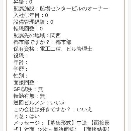
昇給：0
配属施設：船場センタービルのオーナー
入社〇年目：0
設備管理経験：0
転職回数：0
配属先の地域：関西
都市部ですか？：都市部
保有資格：電工二種、ビル管理士
役職：
年齢：
学歴：
性別：
面接回数：
SPI試験：無
転勤有無：無
巡回ビルメン：いいえ
この会社は好きですか？：いいえ
同意：はい
メッセージ：【募集形式】中途 【面接形
式】対面（2次～最終面接） 【面接結果】