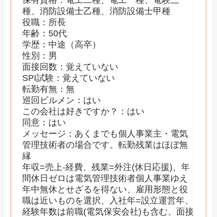
保有資格：電工二種、電工一種、電験三
種、消防設備士乙種、消防設備士甲種
役職：所長
年齢：50代
学歴：中途（高卒）
性別：男
面接回数：覚えていない
SPI試験：覚えていない
転勤有無：無
巡回ビルメン：はい
この会社は好きですか？：はい
同意：はい
メッセージ：あくまでも個人事業主・電気
管理技術者の場合です。転勤残業はほぼ無
縁
年収=売上-経費、残業=外注(休日応援)、年
間休日ゼロは電気管理技術者個人事業ゆえ
年中無休とせざるを得ない、雇用形態と役
職は近いものを選択、入社年=設立運営年、
経験年数は前職(電気保安会社)も含む、面接