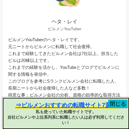
ヘタ・レイ
ビルメンYouTuber
ビルメンYouTuberのヘタ・レイです。
元ニートからビルメンに転職して社会復帰。
これまで経験してきたビルメン会社は7社以上、担当した
ビルは20棟以上です。
これまでの経験を活かし、YouTubeとブログでビルメンに
関する情報を発信中。
このブログを参考にSランクビルメン会社に転職した人、
長期ニートから社会復帰した人など多数！
得意な事：ビルメン会社の分析、資格の効率的な取得方法
YouTube登録者：1万人以上
⇒ビルメンおすすめの転職サイト7選！
サブチャンネル登録者：1800人以上
私も使っていた転職サイトです。
X（Twitter）フォロワー：2700人以上
自社ビルメンや上位系列系に転職したい人は必ず利用してくださ
い！