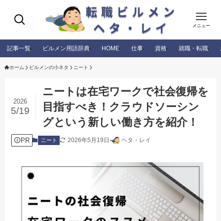
メニュー
記事一覧
ビルメン用語辞典
HOME
仕事
資格
就職・転職
ホーム
ビルメンの小ネタ
ニート
ニートは在宅ワークで社会復帰を
2026
目指すべき！クラウドソーシン
5/19
グという新しい働き方を紹介！
PR
2026年5月19日
ヘタ・レイ
ニート