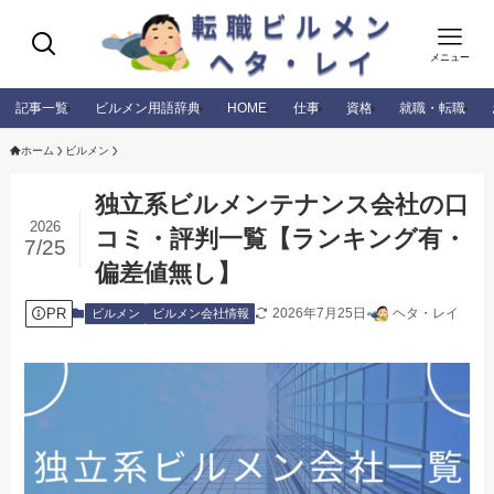
メニュー
記事一覧
ビルメン用語辞典
HOME
仕事
資格
就職・転職
ホーム
ビルメン
独立系ビルメンテナンス会社の口
2026
コミ・評判一覧【ランキング有・
7/25
偏差値無し】
PR
2026年7月25日
ヘタ・レイ
ビルメン
ビルメン会社情報