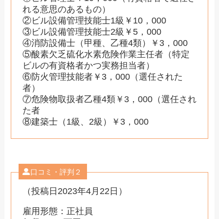
れる意思のあるもの）
②ビル設備管理技能士1級￥10，000
③ビル設備管理技能士2級￥5，000
④消防設備士（甲種、乙種4類）￥3，000
⑤酸素欠乏硫化水素危険作業主任者（特定
ビルの有資格者かつ実務担当者）
⑥防火管理技能者￥3，000（選任された
者）
⑦危険物取扱者乙種4類￥3，000（選任され
た者
⑧建築士（1級、2級）￥3，000
口コミ・評判２
（投稿日2023年4月22日）
雇用形態：正社員