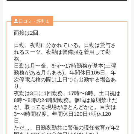
口コミ・評判１
面接は2回。
日勤、夜勤に分かれている。日勤は貸与さ
れるスーツ、夜勤は警備服を着用して勤
務。
日勤は月〜金、8時〜17時勤務が基本(土曜
勤務がある月もある)。年間休日105日。年
次停電点検の際は土日でも出勤する場合あ
り。
夜勤は3日に1回勤務、17時〜8時、土日祝は
8時〜8時の24時間勤務。仮眠は原則禁止だ
が、取ってる現場がほとんどかと。目安は
3〜4時間程度。年間休日120日+明休120
日。
ただし、日勤夜勤共に警備の現任教育が年2