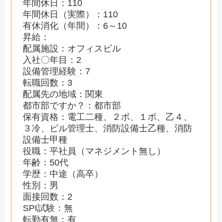
年間休日：110
年間休日（実際）：110
有休消化（年間）：6～10
昇給：
配属施設：オフィスビル
入社〇年目：2
設備管理経験：7
転職回数：3
配属先の地域：関東
都市部ですか？：都市部
保有資格：電工二種、２ボ、１ボ、乙４、
３冷、ビル管理士、消防設備士乙種、消防
設備士甲種
役職：平社員（マネジメント無し）
年齢：50代
学歴：中途（高卒）
性別：男
面接回数：2
SPI試験：無
転勤有無：有