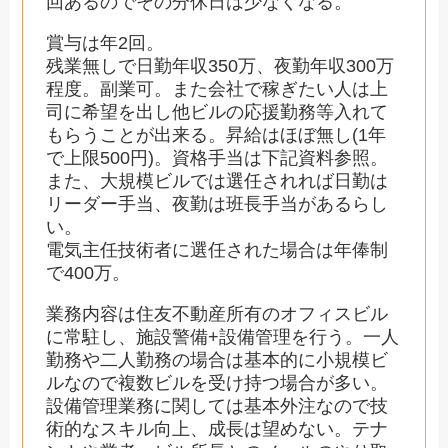
回あるのでその分休日は少なくなる。
賞与は年2回。
残業無しで日勤年収350万、夜勤年収300万
程度。副業可。また会社で稼ぎたい人は上
司に希望を出し他ビルの応援勤務等入れて
もらうことが出来る。昇給はほぼ無し(1年
で上限500円)。資格手当は下記資料参照。
また、大規模ビルでは選任されれば日勤は
リーダー手当、夜勤は班長手当があるらし
い。
電気主任技術者に選任された場合は年俸制
で400万。
業務内容は住友不動産所有のオフィスビル
に常駐し、施設警備+設備管理を行う。一人
勤務や二人勤務の場合は基本的に小規模ビ
ルなので複数ビルを受け持つ場合が多い。
設備管理業務に関しては基本外注なので技
術的なスキル向上、成長は望めない。テナ