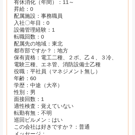
有休消化（年間）：11～
昇給：0
配属施設：事務職員
入社〇年目：0
設備管理経験：1
転職回数：0
配属先の地域：東北
都市部ですか？：地方
保有資格：電工二種、２ボ、乙４、３冷、
電験三種、エネ管、消防設備士乙種
役職：平社員（マネジメント無し）
年齢：60
学歴：中途（大卒）
性別：男
面接回数：1
適性検査：覚えていない
転勤有無：不明
巡回ビルメン：はい
この会社は好きですか？：普通
メッセージ：