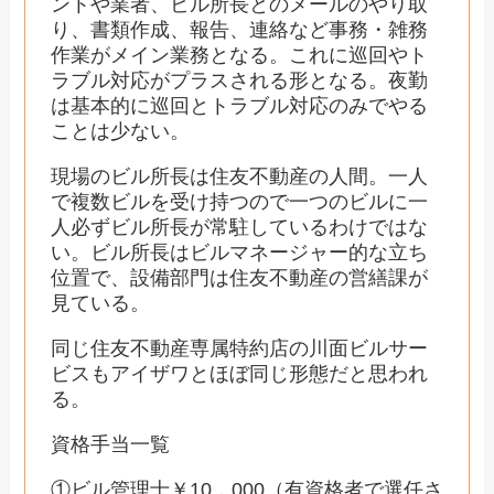
ントや業者、ビル所長とのメールのやり取
り、書類作成、報告、連絡など事務・雑務
作業がメイン業務となる。これに巡回やト
ラブル対応がプラスされる形となる。夜勤
は基本的に巡回とトラブル対応のみでやる
ことは少ない。
現場のビル所長は住友不動産の人間。一人
で複数ビルを受け持つので一つのビルに一
人必ずビル所長が常駐しているわけではな
い。ビル所長はビルマネージャー的な立ち
位置で、設備部門は住友不動産の営繕課が
見ている。
同じ住友不動産専属特約店の川面ビルサー
ビスもアイザワとほぼ同じ形態だと思われ
る。
資格手当一覧
①ビル管理士￥10，000（有資格者で選任さ