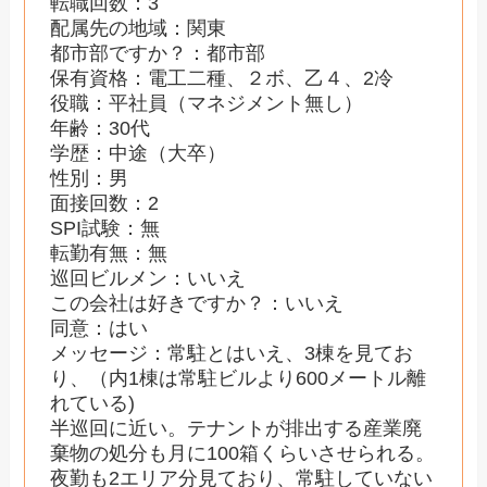
転職回数：3
配属先の地域：関東
都市部ですか？：都市部
保有資格：電工二種、２ボ、乙４、2冷
役職：平社員（マネジメント無し）
年齢：30代
学歴：中途（大卒）
性別：男
面接回数：2
SPI試験：無
転勤有無：無
巡回ビルメン：いいえ
この会社は好きですか？：いいえ
同意：はい
メッセージ：常駐とはいえ、3棟を見てお
り、（内1棟は常駐ビルより600メートル離
れている)
半巡回に近い。テナントが排出する産業廃
棄物の処分も月に100箱くらいさせられる。
夜勤も2エリア分見ており、常駐していない