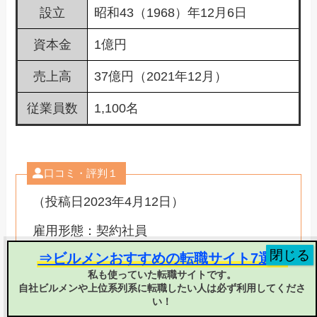
設立
昭和43（1968）年12月6日
資本金
1億円
売上高
37億円（2021年12月）
従業員数
1,100名
口コミ・評判１
（投稿日2023年4月12日）
雇用形態：契約社員
年収：294万円
⇒ビルメンおすすめの転職サイト7選！
年収（残業含む）：294万円
私も使っていた転職サイトです。
残業時間（月）：なし
自社ビルメンや上位系列系に転職したい人は必ず利用してくださ
年間休日：でていない
い！
年間休日（実際）：108日