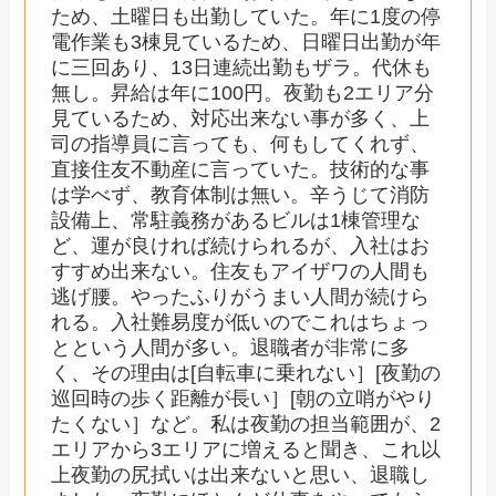
ため、土曜日も出勤していた。年に1度の停
電作業も3棟見ているため、日曜日出勤が年
に三回あり、13日連続出勤もザラ。代休も
無し。昇給は年に100円。夜勤も2エリア分
見ているため、対応出来ない事が多く、上
司の指導員に言っても、何もしてくれず、
直接住友不動産に言っていた。技術的な事
は学べず、教育体制は無い。辛うじて消防
設備上、常駐義務があるビルは1棟管理な
ど、運が良ければ続けられるが、入社はお
すすめ出来ない。住友もアイザワの人間も
逃げ腰。やったふりがうまい人間が続けら
れる。入社難易度が低いのでこれはちょっ
とという人間が多い。退職者が非常に多
く、その理由は[自転車に乗れない］[夜勤の
巡回時の歩く距離が長い］[朝の立哨がやり
たくない］など。私は夜勤の担当範囲が、2
エリアから3エリアに増えると聞き、これ以
上夜勤の尻拭いは出来ないと思い、退職し