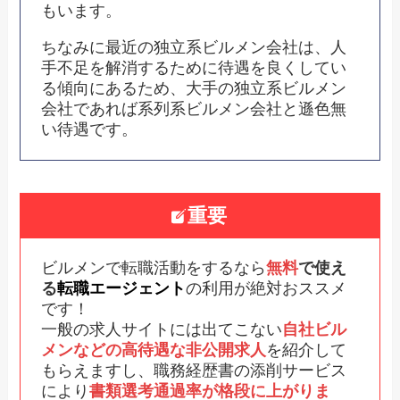
もいます。
ちなみに最近の独立系ビルメン会社は、人
手不足を解消するために待遇を良くしてい
る傾向にあるため、大手の独立系ビルメン
会社であれば系列系ビルメン会社と遜色無
い待遇です。
重要
ビルメンで転職活動をするなら
無料
で使え
る
転職エージェント
の利用が絶対おススメ
です！
一般の求人サイトには出てこない
自社ビル
メンなどの高待遇な非公開求人
を紹介して
もらえますし、職務経歴書の添削サービス
により
書類選考通過率が格段に上がりま