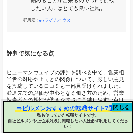
勤めることが出来るので1から挑戦
したい人にはとても良い社風。
引用元：
enライトハウス
評判で気になる点
ヒューマンウェイブの評判を調べる中で、営業担
当者の対応や上司との関係について、厳しい意見
を投稿している口コミも一部見受けられました。
派遣先での評価が中心となる働き方のため、営業
担当者との相性が働きやすさに直結しやすい点は
理解しておいたほうがよいでしょう。
⇒ビルメンおすすめの転職サイト7選！
私も使っていた転職サイトです。
自社ビルメンや上位系列系に転職したい人は必ず利用してくださ
正社員型派遣は営業担当との関係
い！
性が働きやすさを左右しやすいの