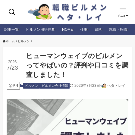
メニュー
記事一覧
ビルメン用語辞典
HOME
仕事
資格
就職・転職
ホーム
ビルメン
ヒューマンウェイブのビルメン
2026
ってやばいの？評判や口コミを調
7/23
査しました！
PR
2026年7月23日
ヘタ・レイ
ビルメン
ビルメン会社情報