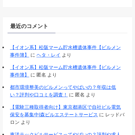
最近のコメント
【イオン系】松阪マーム貯水槽遺体事件【ビルメン
事件簿】
に
ヘタ・レイ
より
【イオン系】松阪マーム貯水槽遺体事件【ビルメン
事件簿】
に
匿名
より
都市環境整美のビルメンってやばいの？年収は低
い？評判や口コミを調査！
に
匿名
より
【電験三種取得者向け】東京都港区で自社ビル電気
保安を募集中|森ビルエステートサービス
に
レッドバ
ロン
より
東洋テックビルサービスってやばいの？評判や求人