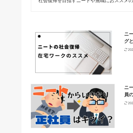
社会復帰を目指すニートや無職におススメ
ニ
グ
20
ニ
員
20