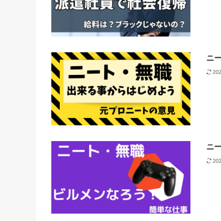
ニ
20
ニ
20