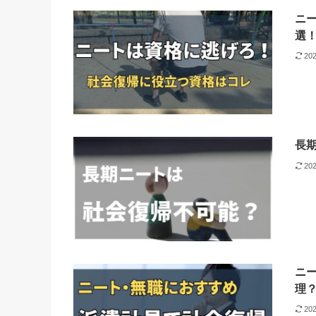
ニ
選
20
長
20
ニ
理
20