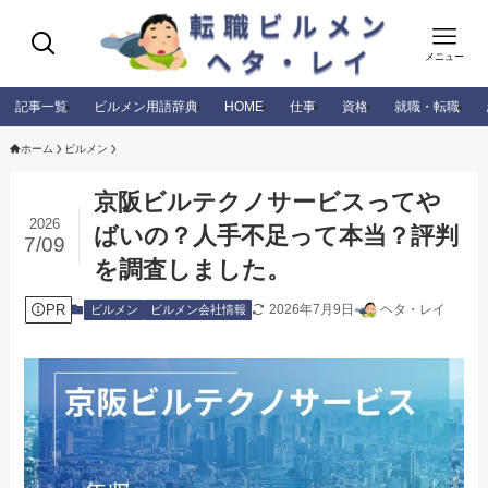
メニュー
記事一覧
ビルメン用語辞典
HOME
仕事
資格
就職・転職
ホーム
ビルメン
京阪ビルテクノサービスってや
2026
ばいの？人手不足って本当？評判
7/09
を調査しました。
PR
2026年7月9日
ヘタ・レイ
ビルメン
ビルメン会社情報