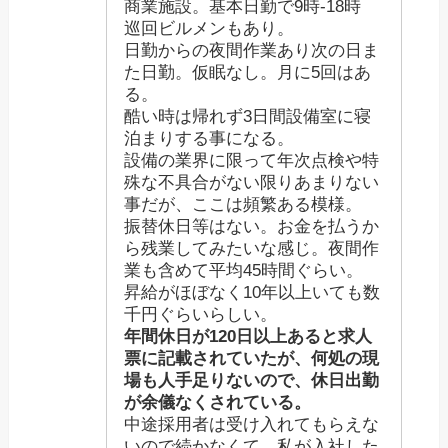
商業施設。基本日勤で9時-18時
巡回ビルメンもあり。
日勤からの夜間作業あり次の日ま
た日勤。仮眠なし。月に5回はあ
る。
酷い時は帰れず3日間設備室に寝
泊まりする事になる。
設備の業界に限って年次点検や特
殊な不具合がない限りあまりない
事だが、ここは頻繁ある模様。
振替休日等はない。お金を払うか
ら残業してみたいな感じ。夜間作
業も含めて平均45時間ぐらい。
昇給がほぼなく10年以上いても数
千円ぐらいらしい。
年間休日が120日以上あると求人
票に記載されていたが、何処の現
場も人手足りないので、休日出勤
が余儀なくされている。
中途採用者は受け入れてもらえな
いので続かなくて、私が入社した