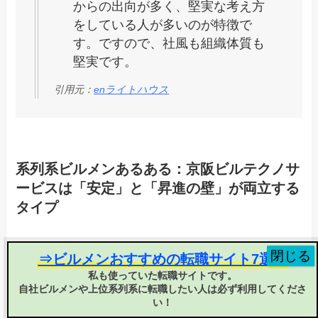
からの出向が多く、堅実な考え方
をしている人が多いのが特徴で
す。ですので、社風も組織体質も
堅実です。
引用元：
enライトハウス
系列系ビルメンあるある：京阪ビルテクノサ
ービスは「安定」と「昇進の壁」が両立する
タイプ
私自身、系列系・独立系あわせて7社を渡り歩い
⇒ビルメンおすすめの転職サイト7選！
てきましたが、京阪ビルテクノサービスの口コミ
私も使っていた転職サイトです。
に出てくる「親会社からの出向組が中心で、中途
自社ビルメンや上位系列系に転職したい人は必ず利用してくださ
組が上に行くには相当な努力が必要」というの
い！