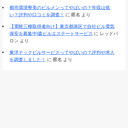
都市環境整美のビルメンってやばいの？年収は低
い？評判や口コミを調査！
に
匿名
より
【電験三種取得者向け】東京都港区で自社ビル電気
保安を募集中|森ビルエステートサービス
に
レッドバ
ロン
より
東洋テックビルサービスってやばいの？評判や求人
を調査しました！
に
匿名
より