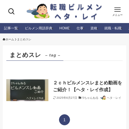
メニュー
記事一覧
ビルメン用語辞典
HOME
仕事
資格
就職・転職
ホーム
まとめスレ
まとめスレ
– tag –
２ｃｈビルメンスレまとめ動画を
ご紹介！【ヘタ・レイ作成】
2025年6月27日
5ちゃんねる
ヘタ・レイ
1