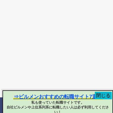
⇒ビルメンおすすめの転職サイト7選！
私も使っていた転職サイトです。
自社ビルメンや上位系列系に転職したい人は必ず利用してくださ
©
2025 ヘタ・レイ
い！