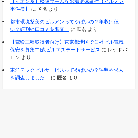
【イオン系】松阪マーム貯水槽遺体事件【ビルメン
事件簿】
に
匿名
より
都市環境整美のビルメンってやばいの？年収は低
い？評判や口コミを調査！
に
匿名
より
【電験三種取得者向け】東京都港区で自社ビル電気
保安を募集中|森ビルエステートサービス
に
レッドバ
ロン
より
東洋テックビルサービスってやばいの？評判や求人
を調査しました！
に
匿名
より