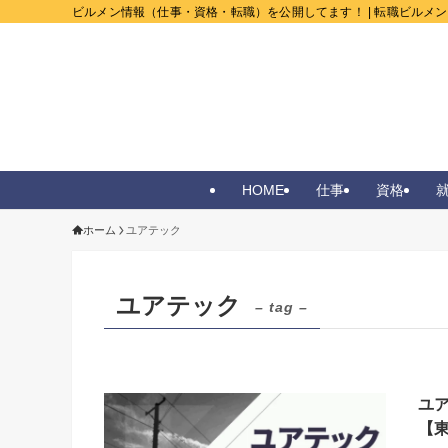
ビルメン情報（仕事・資格・転職）を公開してます！ | 転職ビルメ
HOME
仕事
資格
ホーム
ユアテック
ユアテック
– tag –
ユ
【