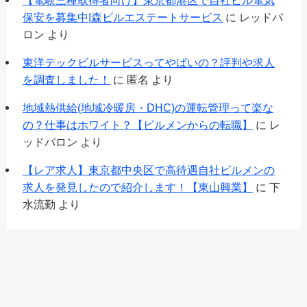
保安を募集中|森ビルエステートサービス
に
レッドバ
ロン
より
東洋テックビルサービスってやばいの？評判や求人
を調査しました！
に
匿名
より
地域熱供給(地域冷暖房・DHC)の運転管理って楽な
の？仕事はホワイト？【ビルメンからの転職】
に
レ
ッドバロン
より
【レア求人】東京都中央区で高待遇自社ビルメンの
求人を発見したので紹介します！【東山興業】
に
下
水流勤
より