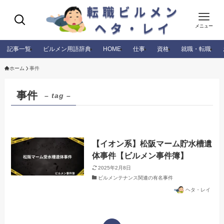
メニュー
記事一覧
ビルメン用語辞典
HOME
仕事
資格
就職・転職
ホーム
事件
事件
– tag –
【イオン系】松阪マーム貯水槽遺
体事件【ビルメン事件簿】
2025年2月8日
ビルメンテナンス関連の有名事件
ヘタ・レイ