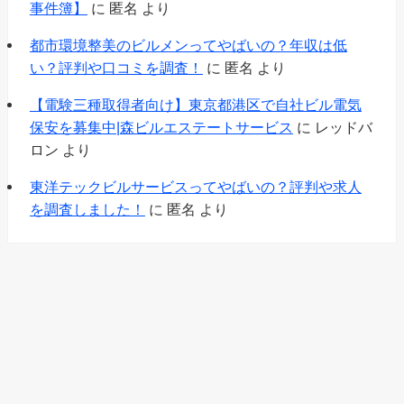
事件簿】
に
匿名
より
都市環境整美のビルメンってやばいの？年収は低
い？評判や口コミを調査！
に
匿名
より
【電験三種取得者向け】東京都港区で自社ビル電気
保安を募集中|森ビルエステートサービス
に
レッドバ
ロン
より
東洋テックビルサービスってやばいの？評判や求人
を調査しました！
に
匿名
より