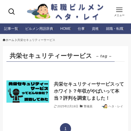
メニュー
記事一覧
ビルメン用語辞典
HOME
仕事
資格
就職・転職
ホーム
共栄セキュリティーサービス
共栄セキュリティーサービス
– tag –
共栄セキュリティーサービスって
ホワイト？年収がやばいって本
当？評判を調査しました！
2025年2月19日
警備員
ヘタ・レイ
1