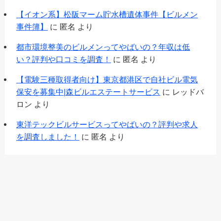
【イオン系】松阪マーム貯水槽遺体事件【ビルメン
事件簿】
に
匿名
より
都市環境整美のビルメンってやばいの？年収は低
い？評判や口コミを調査！
に
匿名
より
【電験三種取得者向け】東京都港区で自社ビル電気
保安を募集中|森ビルエステートサービス
に
レッドバ
ロン
より
東洋テックビルサービスってやばいの？評判や求人
を調査しました！
に
匿名
より