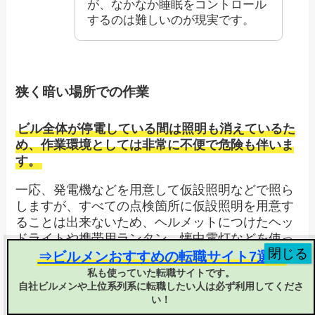
が、なかなか睡眠をコントロール
するのは難しいのが現実です。
狭く暗い場所での作業
ビル全体が停電している間は照明も消えているた
め、作業環境としては非常に不便で危険も伴いま
す。
一応、発電機などを用意して仮設照明などで照ら
しますが、すべての点検箇所に仮設照明を用意す
ることは出来ないため、ヘルメットにつけたヘッ
ドライトや携帯用ランタン、懐中電灯などを使っ
て作業しなければいけない箇所もあります。
⇒ビルメンおすすめの転職サイト7選！
私も使っていた転職サイトです。
暗い場所での作業はミスも起こりやすく、関係無
自社ビルメンや上位系列系に転職したい人は必ず利用してくださ
い箇所にメガーをかけてしまったり、メガーの測
い！