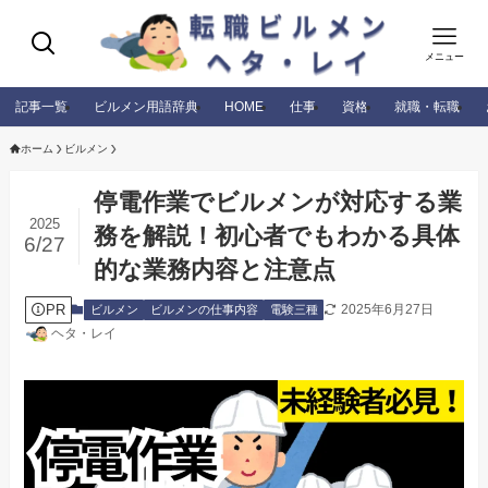
メニュー
記事一覧
ビルメン用語辞典
HOME
仕事
資格
就職・転職
ホーム
ビルメン
停電作業でビルメンが対応する業
2025
務を解説！初心者でもわかる具体
6/27
的な業務内容と注意点
PR
2025年6月27日
ビルメン
ビルメンの仕事内容
電験三種
ヘタ・レイ