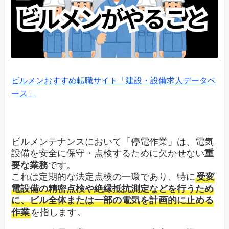
ビルメンおすすめ転職サイト「建設・設備求人データベ
ース」
ビルメンテナンスにおいて「停電作業」は、電気
設備を安全に保守・点検するために欠かせない
重
要な業務
です。
これは定期的な法定点検の一環であり、特に
受変
電設備の精密点検や絶縁抵抗測定などを行うため
に、ビル全体または一部の電気を計画的に止める
作業
を指します。