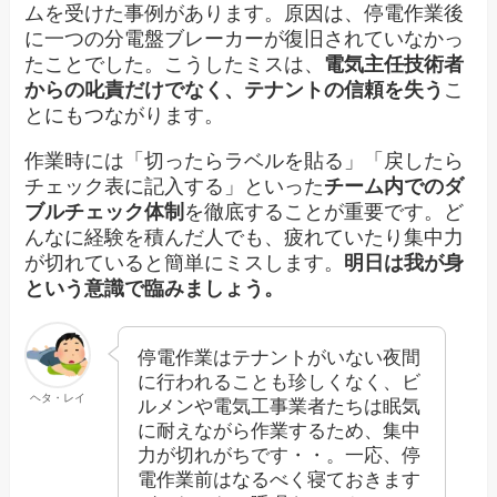
ムを受けた事例があります。原因は、停電作業後
に一つの分電盤ブレーカーが復旧されていなかっ
たことでした。こうしたミスは、
電気主任技術者
からの叱責だけでなく、テナントの信頼を失う
こ
とにもつながります。
作業時には「切ったらラベルを貼る」「戻したら
チェック表に記入する」といった
チーム内でのダ
ブルチェック体制
を徹底することが重要です。ど
んなに経験を積んだ人でも、疲れていたり集中力
が切れていると簡単にミスします。
明日は我が身
という意識で臨みましょう。
停電作業はテナントがいない夜間
に行われることも珍しくなく、ビ
ヘタ・レイ
ルメンや電気工事業者たちは眠気
に耐えながら作業するため、集中
力が切れがちです・・。一応、停
電作業前はなるべく寝ておきます