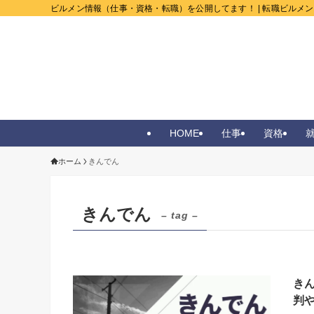
ビルメン情報（仕事・資格・転職）を公開してます！ | 転職ビルメ
HOME
仕事
資格
ホーム
きんでん
きんでん
– tag –
き
判