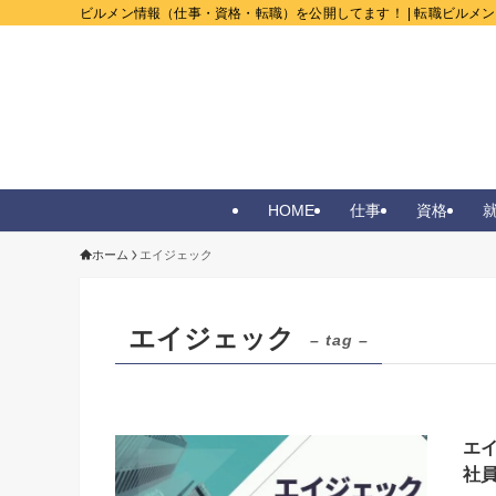
ビルメン情報（仕事・資格・転職）を公開してます！ | 転職ビルメ
HOME
仕事
資格
ホーム
エイジェック
エイジェック
– tag –
エ
社