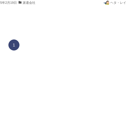
25年2月19日
派遣会社
ヘタ・レイ
1