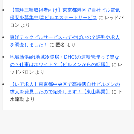
【電験三種取得者向け】東京都港区で自社ビル電気
保安を募集中|森ビルエステートサービス
に
レッドバ
ロン
より
東洋テックビルサービスってやばいの？評判や求人
を調査しました！
に
匿名
より
地域熱供給(地域冷暖房・DHC)の運転管理って楽な
の？仕事はホワイト？【ビルメンからの転職】
に
レ
ッドバロン
より
【レア求人】東京都中央区で高待遇自社ビルメンの
求人を発見したので紹介します！【東山興業】
に
下
水流勤
より