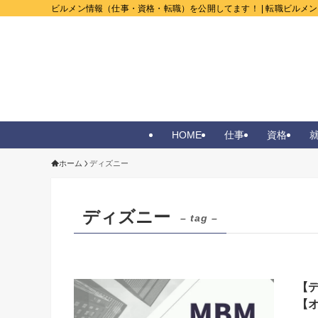
ビルメン情報（仕事・資格・転職）を公開してます！ | 転職ビルメ
HOME
仕事
資格
ホーム
ディズニー
ディズニー
– tag –
【
【