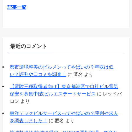
記事一覧
最近のコメント
都市環境整美のビルメンってやばいの？年収は低
い？評判や口コミを調査！
に
匿名
より
【電験三種取得者向け】東京都港区で自社ビル電気
保安を募集中|森ビルエステートサービス
に
レッドバ
ロン
より
東洋テックビルサービスってやばいの？評判や求人
を調査しました！
に
匿名
より