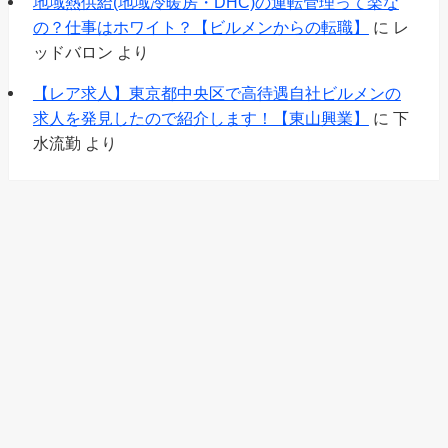
地域熱供給(地域冷暖房・DHC)の運転管理って楽な
の？仕事はホワイト？【ビルメンからの転職】
に
レ
ッドバロン
より
【レア求人】東京都中央区で高待遇自社ビルメンの
求人を発見したので紹介します！【東山興業】
に
下
水流勤
より