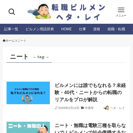
メニュー
記事一覧
ビルメン用語辞典
HOME
仕事
資格
就職・転職
ホーム
ニート
ニート
– tag –
ビルメンには誰でもなれる？未経
験・40代・ニートからの転職の
リアルをプロが解説
2026年2月12日
中高年
ヘタ・レイ
ニート・無職は電験三種を取らな
いで！ビルメンで社会復帰するな