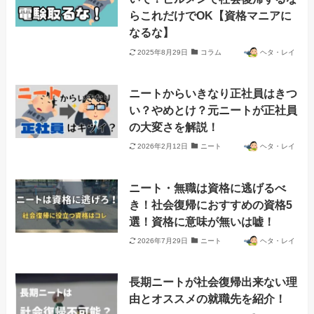
らこれだけでOK【資格マニアに
なるな】
2025年8月29日
コラム
ヘタ・レイ
ニートからいきなり正社員はきつ
い？やめとけ？元ニートが正社員
の大変さを解説！
2026年2月12日
ニート
ヘタ・レイ
ニート・無職は資格に逃げるべ
き！社会復帰におすすめの資格5
選！資格に意味が無いは嘘！
2026年7月29日
ニート
ヘタ・レイ
長期ニートが社会復帰出来ない理
由とオススメの就職先を紹介！