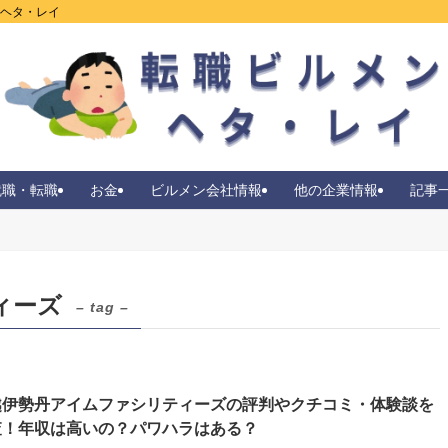
ンヘタ・レイ
就職・転職
お金
ビルメン会社情報
他の企業情報
記事
ィーズ
– tag –
越伊勢丹アイムファシリティーズの評判やクチコミ・体験談を
査！年収は高いの？パワハラはある？