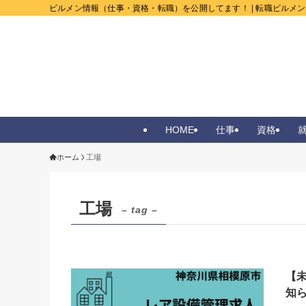
ビルメン情報（仕事・資格・転職）を公開してます！ | 転職ビルメ
HOME
仕事
資格
ホーム
工場
工場
– tag –
【
知