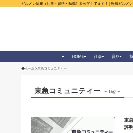
ビルメン情報（仕事・資格・転職）を公開してます！ | 転職ビルメ
HOME
仕事
資格
ホーム
東急コミュニティー
東急コミュニティー
– tag –
東
評