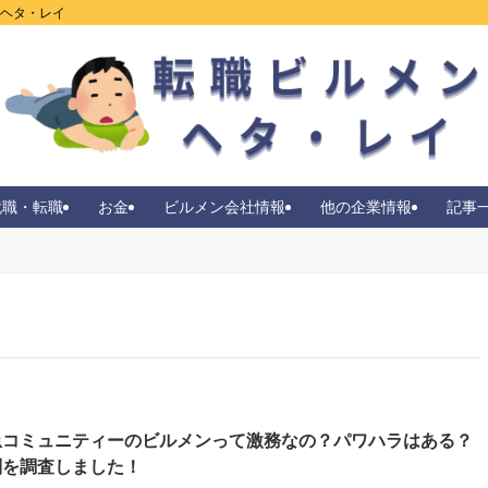
ンヘタ・レイ
就職・転職
お金
ビルメン会社情報
他の企業情報
記事
急コミュニティーのビルメンって激務なの？パワハラはある？
判を調査しました！