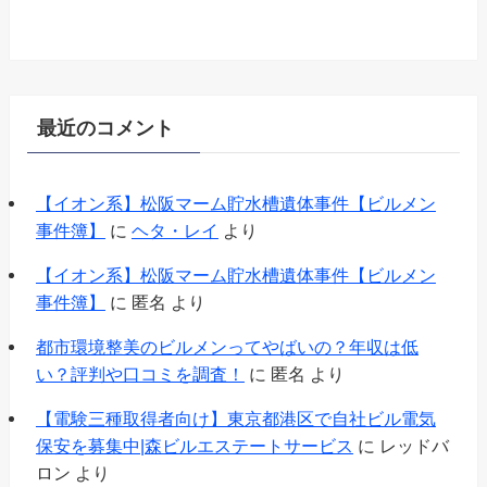
最近のコメント
【イオン系】松阪マーム貯水槽遺体事件【ビルメン
事件簿】
に
ヘタ・レイ
より
【イオン系】松阪マーム貯水槽遺体事件【ビルメン
事件簿】
に
匿名
より
都市環境整美のビルメンってやばいの？年収は低
い？評判や口コミを調査！
に
匿名
より
【電験三種取得者向け】東京都港区で自社ビル電気
保安を募集中|森ビルエステートサービス
に
レッドバ
ロン
より