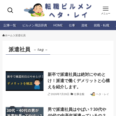
メニュー
記事一覧
ビルメン用語辞典
HOME
仕事
資格
就職・転職
ホーム
派遣社員
派遣社員
– tag –
新卒で派遣社員は絶対にやめと
け！派遣で働くデメリットと心構
えを紹介します。
2026年7月29日
仕事全般
ヘタ・レイ
男で派遣社員はやばい？30代や
40代の中高年派遣っているの？