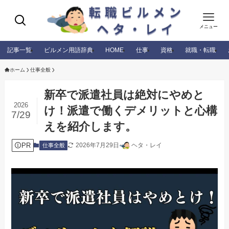
メニュー
記事一覧
ビルメン用語辞典
HOME
仕事
資格
就職・転職
ホーム
仕事全般
新卒で派遣社員は絶対にやめと
2026
け！派遣で働くデメリットと心構
7/29
えを紹介します。
PR
2026年7月29日
ヘタ・レイ
仕事全般