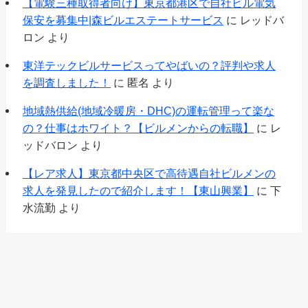
【電験三種取得者向け】東京都港区で自社ビル電気
保安を募集中|森ビルエステートサービス
に
レッドバ
ロン
より
東洋テックビルサービスってやばいの？評判や求人
を調査しました！
に
匿名
より
地域熱供給(地域冷暖房・DHC)の運転管理って楽な
の？仕事はホワイト？【ビルメンからの転職】
に
レ
ッドバロン
より
【レア求人】東京都中央区で高待遇自社ビルメンの
求人を発見したので紹介します！【東山興業】
に
下
水流勤
より