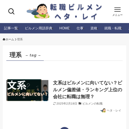
メニュー
記事一覧
ビルメン用語辞典
HOME
仕事
資格
就職・転職
ホーム
理系
理系
– tag –
文系はビルメンに向いてない？ビ
ルメン偏差値・ランキング上位の
会社に転職は無理？
2025年2月19日
ビルメンの転職
ヘタ・レイ