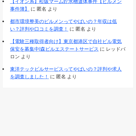
【イオン系】松阪マーム貯水槽遺体事件【ビルメン
事件簿】
に
匿名
より
都市環境整美のビルメンってやばいの？年収は低
い？評判や口コミを調査！
に
匿名
より
【電験三種取得者向け】東京都港区で自社ビル電気
保安を募集中|森ビルエステートサービス
に
レッドバ
ロン
より
東洋テックビルサービスってやばいの？評判や求人
を調査しました！
に
匿名
より