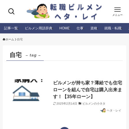
メニュー
記事一覧
ビルメン用語辞典
HOME
仕事
資格
就職・転職
ホーム
自宅
自宅
– tag –
ビルメンが持ち家？薄給でも住宅
ローンを組んで自宅は購入出来ま
す！【35年ローン】
2025年2月14日
ビルメンの小ネタ
ヘタ・レイ