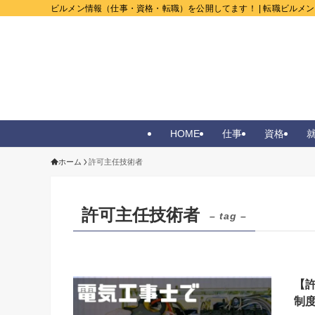
ビルメン情報（仕事・資格・転職）を公開してます！ | 転職ビルメ
HOME
仕事
資格
ホーム
許可主任技術者
許可主任技術者
– tag –
【
制