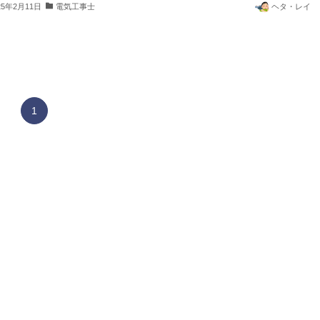
25年2月11日
電気工事士
ヘタ・レイ
1