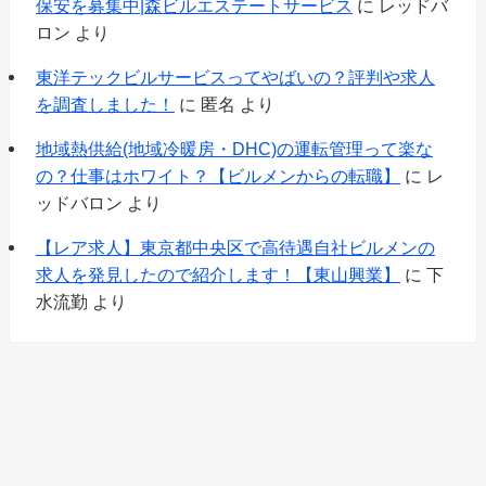
保安を募集中|森ビルエステートサービス
に
レッドバ
ロン
より
東洋テックビルサービスってやばいの？評判や求人
を調査しました！
に
匿名
より
地域熱供給(地域冷暖房・DHC)の運転管理って楽な
の？仕事はホワイト？【ビルメンからの転職】
に
レ
ッドバロン
より
【レア求人】東京都中央区で高待遇自社ビルメンの
求人を発見したので紹介します！【東山興業】
に
下
水流勤
より