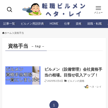
メニュー
記事一覧
ビルメン用語辞典
HOME
仕事
資格
就職・転職
ホーム
資格手当
資格手当
– tag –
ビルメン（設備管理）会社資格手
当の相場。目指せ収入アップ！
2025年2月4日
ビルメンの資格
ヘタ・レイ
1