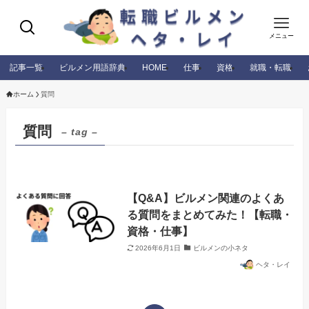
メニュー
記事一覧
ビルメン用語辞典
HOME
仕事
資格
就職・転職
ホーム
質問
質問
– tag –
【Q&A】ビルメン関連のよくあ
る質問をまとめてみた！【転職・
資格・仕事】
2026年6月1日
ビルメンの小ネタ
ヘタ・レイ