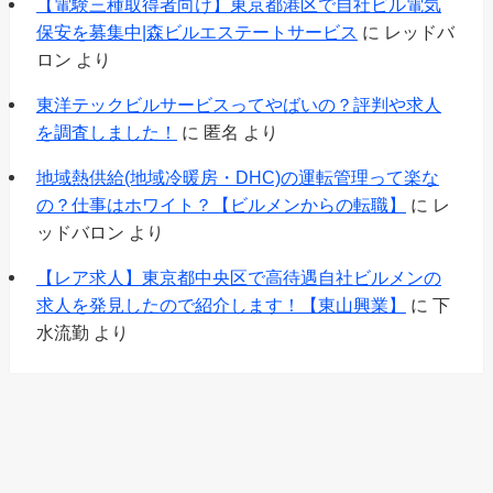
【電験三種取得者向け】東京都港区で自社ビル電気
保安を募集中|森ビルエステートサービス
に
レッドバ
ロン
より
東洋テックビルサービスってやばいの？評判や求人
を調査しました！
に
匿名
より
地域熱供給(地域冷暖房・DHC)の運転管理って楽な
の？仕事はホワイト？【ビルメンからの転職】
に
レ
ッドバロン
より
【レア求人】東京都中央区で高待遇自社ビルメンの
求人を発見したので紹介します！【東山興業】
に
下
水流勤
より