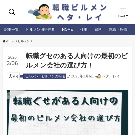
メニュー
記事一覧
ビルメン用語辞典
HOME
仕事
資格
就職・転職
ホーム
ビルメン
転職グセのある人向けの最初のビ
2025
3/06
ルメン会社の選び方！
PR
2025年3月6日
ヘタ・レイ
ビルメン
ビルメンの転職