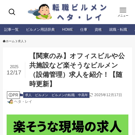
メニュー
記事一覧
ビルメン用語辞典
HOME
仕事
資格
就職・転職
ホーム
求人
【関東のみ】オフィスビルや公
共施設など楽そうなビルメン
2025
12/17
（設備管理）求人を紹介！【随
時更新】
PR
2025年12月17日
求人
ビルメン
ビルメンの転職
中高年
ヘタ・レイ