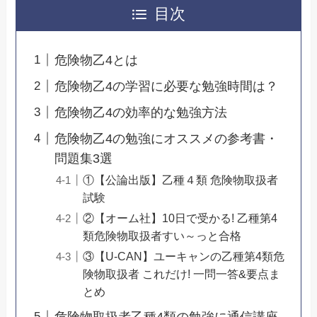
目次
危険物乙4とは
危険物乙4の学習に必要な勉強時間は？
危険物乙4の効率的な勉強方法
危険物乙4の勉強にオススメの参考書・
問題集3選
①【公論出版】乙種４類 危険物取扱者
試験
②【オーム社】10日で受かる! 乙種第4
類危険物取扱者すい～っと合格
③【U-CAN】ユーキャンの乙種第4類危
険物取扱者 これだけ! 一問一答&要点ま
とめ
危険物取扱者乙種4類の勉強に通信講座