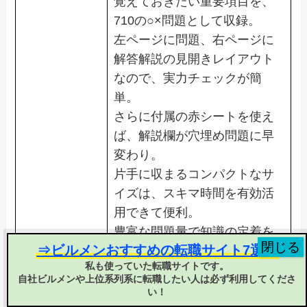
覚えておきたい重要項目を、
710の○×問題として収録。
左ページに問題、右ページに
解答解説の見開きレイアウト
なので、実力チェックが簡
単。
さらに付属の赤シートを使え
ば、解説欄が穴埋め問題に早
変わり。
片手に収まるコンパクトなサ
イズは、スキマ時間を有効活
用できて便利。
豊富な問題量で知識の定着を
⇒ビルメンおすすめの転職サイト7選！
しっかりと図れる、試験直前
私も使っていた転職サイトです。
まで活躍する１冊！
自社ビルメンや上位系列系に転職したい人は必ず利用してくださ
い！