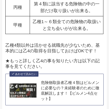
第４類に該当する危険物の中の一
丙種
部だけ取り扱いが出来る。
乙種1～６類全ての危険物の取扱い
甲種
と立ち会いがが出来る。
乙種4類以外は活かせる就職先が少ないため、基
本的には乙4の取得を目指しておけばOKです！
★もっと詳しく乙4の事を知りたい方は以下の記
事を見てください。
あわせて読みたい
危険物取扱者乙種４類はビルメン
に必要なの？未経験者のために徹
底解説します！【ビルメン4点セ
ット】