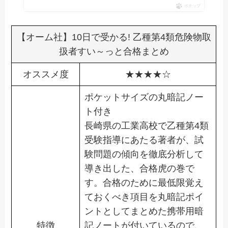
ポチップ
【オーム社】10日で受かる! 乙種第4類危険物取
扱者すい～っと合格まとめ
オススメ度
★★★★☆
ポケットサイズの丸暗記ノー
ト付き
長崎県の工業高校で乙種第4類
受験指導にあたる著者が、試
験問題の傾向を徹底分析して
導き出した、合格虎の巻で
す。合格のために最低限覚え
ておくべき項目を丸暗記ポイ
ントとしてまとめた携帯用暗
特徴
記ノートが付いているので、