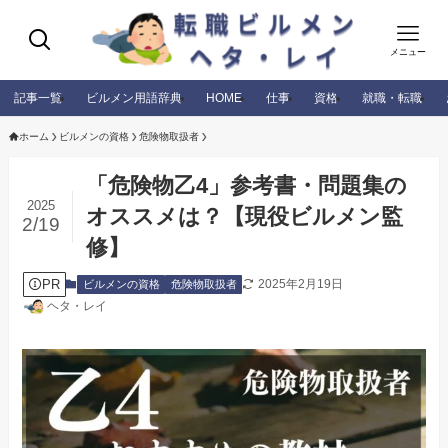
メニュー
記事一覧
ビルメン用語辞典
HOME
仕事
資格
就職・転職
ホーム
ビルメンの資格
危険物取扱者
「危険物乙4」参考書・問題集の
2025
オススメは？【現役ビルメン監
2/19
修】
PR
2025年2月19日
ビルメンの資格
危険物取扱者
ヘタ・レイ