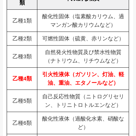
類
酸化性固体（塩素酸カリウム、過
乙種1類
マンガン酸カリウムなど）
乙種2類
可燃性固体（硫黄、赤リンなど）
自然発火性物質及び禁水性物質
乙種3類
（ナトリウム、リチウムなど）
引火性液体（ガソリン、灯油、軽
乙種4類
油、重油、エタノールなど）
自己反応性物質（ニトログリセリ
乙種5類
ン、トリニトロトルエンなど）
酸化性液体（過酸化水素、硝酸な
乙種6類
ど）