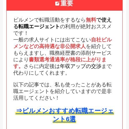
重要
ビルメンで転職活動をするなら
無料
で使え
る
転職エージェント
の利用が絶対おススメ
です！
一般の求人サイトには出てこない
自社ビル
メンなどの高待遇な非公開求人
を紹介して
もらえますし、職務経歴書の添削サービス
により
書類選考通過率が格段に上がりま
す。
さらに内定後は
年収アップの交渉
まで
代わりにしてくれます。
以下の記事では、私も使ったことがある転
職エージェントを紹介していますので是非
活用してください！
⇒ビルメンおすすめ転職エージェ
ント6選