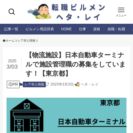
メニュー
記事一覧
ビルメン用語辞典
HOME
仕事
資格
就職・転職
ホーム
レア求人情報
【物流施設】日本自動車ターミナ
2025
ルで施設管理職の募集をしていま
3/03
す！【東京都】
PR
2025年3月3日
ヘタ・レイ
レア求人情報