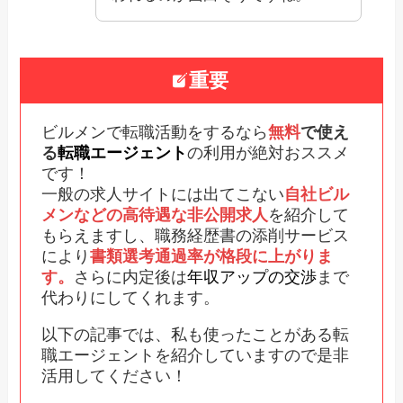
重要
ビルメンで転職活動をするなら
無料
で使え
る
転職エージェント
の利用が絶対おススメ
です！
一般の求人サイトには出てこない
自社ビル
メンなどの高待遇な非公開求人
を紹介して
もらえますし、職務経歴書の添削サービス
により
書類選考通過率が格段に上がりま
す。
さらに内定後は
年収アップの交渉
まで
代わりにしてくれます。
以下の記事では、私も使ったことがある転
職エージェントを紹介していますので是非
活用してください！