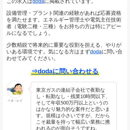
この求人は
doda
に掲載されています。
設備管理・プラント関連の経験があれば応募資格
を満たせます。エネルギー管理士や電気主任技術
者（電験二種・三種）をお持ちの方は特にアピー
ルになるでしょう。
少数精鋭で将来的に重要な役割を担える、やりが
いある環境です。気になる方はまず
doda
に問い合
わせてみてください。
⇒dodaに問い合わせる
東京ガスの連結子会社で夜勤な
し・転勤なし・残業10時間以下、
ヘタ・レイ
そして年収500万円以上というの
はかなり魅力的な案件だと思いま
す。規模は小さいですが、だから
こそ裁量を持って幅広い業務に携
われるのが面白そうですね。