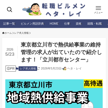
メニュー
記事一覧
ビルメン用語辞典
HOME
仕事
資格
就職・転職
ホーム
レア求人情報
東京都立川市で熱供給事業の維持
2026
管理の求人が出ていたので紹介し
5/23
ます！「立川都市センター」
PR
2026年5月23日
ヘタ・レイ
レア求人情報