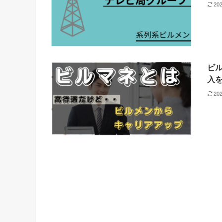
20
ビ
入
20