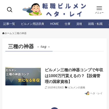
メニュー
記事一覧
ビルメン用語辞典
HOME
仕事
資格
就職・転職
ホーム
三種の神器
三種の神器
– tag –
ビルメン三種の神器コンプで年収
は1000万円貰えるの？【設備管
理の国家資格】
2025年2月8日
ビルメンの資格
ヘタ・レイ