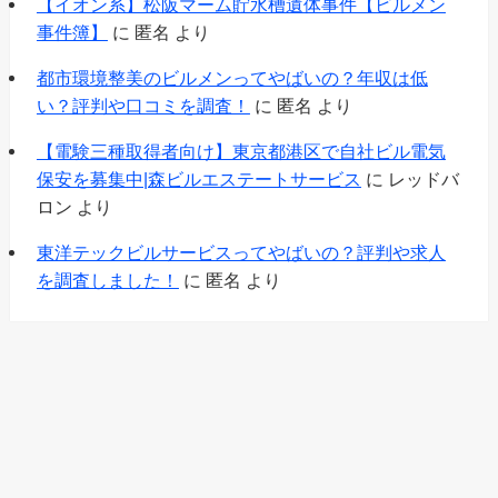
【イオン系】松阪マーム貯水槽遺体事件【ビルメン
事件簿】
に
匿名
より
都市環境整美のビルメンってやばいの？年収は低
い？評判や口コミを調査！
に
匿名
より
【電験三種取得者向け】東京都港区で自社ビル電気
保安を募集中|森ビルエステートサービス
に
レッドバ
ロン
より
東洋テックビルサービスってやばいの？評判や求人
を調査しました！
に
匿名
より