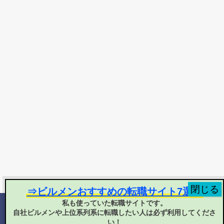
⇒ビルメンおすすめの転職サイト7選！
私も使っていた転職サイトです。
自社ビルメンや上位系列系に転職したい人は必ず利用してくださ
©
2025 ヘタ・レイ
い！