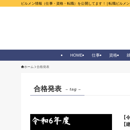
ビルメン情報（仕事・資格・転職）を公開してます！ | 転職ビルメ
HOME
仕事
資格
ホーム
合格発表
合格発表
– tag –
【令
【