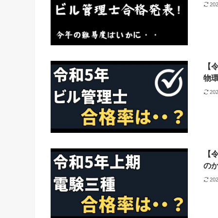
20
【
物環
20
【
の
20