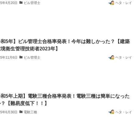
25年4月20日
ビル管理士
ヘタ・レイ
令和5年】ビル管理士合格率発表！今年は難しかった？【建築
境衛生管理技術者2023年】
25年11月6日
ビル管理士
ヘタ・レイ
令和5年上期】電験三種合格率発表！電験三種は簡単になった
か？【難易度低下！！】
25年6月30日
電験三種
ヘタ・レイ