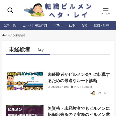
メニュー
記事一覧
ビルメン用語辞典
HOME
仕事
資格
就職・転職
ホーム
未経験者
未経験者
– tag –
未経験者がビルメン会社に転職す
るための最適なルート診断
2025年3月19日
ビルメンの転職
ヘタ・レイ
無資格・未経験者でもビルメンに
転職出来るの？実際のビルメン求