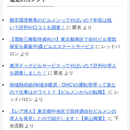
都市環境整美のビルメンってやばいの？年収は低
い？評判や口コミを調査！
に
匿名
より
【電験三種取得者向け】東京都港区で自社ビル電気
保安を募集中|森ビルエステートサービス
に
レッドバ
ロン
より
東洋テックビルサービスってやばいの？評判や求人
を調査しました！
に
匿名
より
地域熱供給(地域冷暖房・DHC)の運転管理って楽な
の？仕事はホワイト？【ビルメンからの転職】
に
レ
ッドバロン
より
【レア求人】東京都中央区で高待遇自社ビルメンの
求人を発見したので紹介します！【東山興業】
に
下
水流勤
より