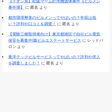
【イオン系】松阪マーム貯水槽遺体事件【ビルメン
事件簿】
に
匿名
より
都市環境整美のビルメンってやばいの？年収は低
い？評判や口コミを調査！
に
匿名
より
【電験三種取得者向け】東京都港区で自社ビル電気
保安を募集中|森ビルエステートサービス
に
レッドバ
ロン
より
東洋テックビルサービスってやばいの？評判や求人
を調査しました！
に
匿名
より