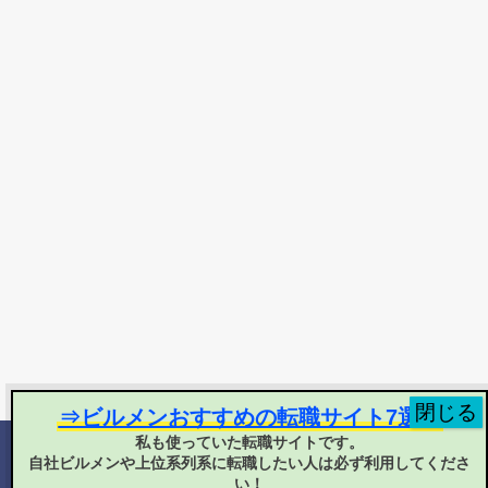
⇒ビルメンおすすめの転職サイト7選！
私も使っていた転職サイトです。
自社ビルメンや上位系列系に転職したい人は必ず利用してくださ
©
2025 ヘタ・レイ
い！