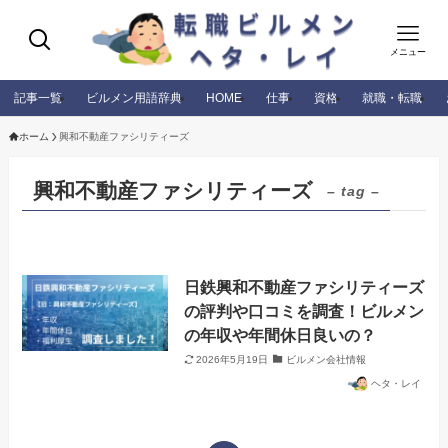
メニュー
記事一覧
ビルメン用語辞典
HOME
仕事
資格
就職・転職
ホーム
興和不動産ファシリティーズ
興和不動産ファシリティーズ
– tag –
日鉄興和不動産ファシリティーズ
の評判や口コミを調査！ビルメン
の年収や年間休日良いの？
2026年5月19日
ビルメン会社情報
ヘタ・レイ