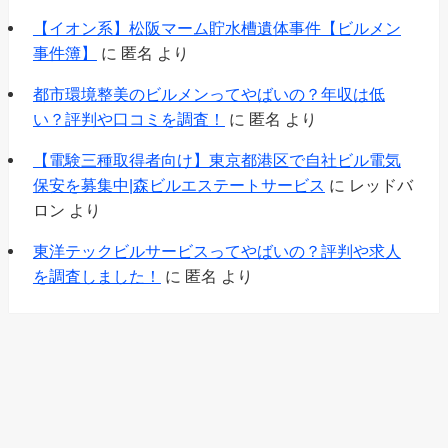
【イオン系】松阪マーム貯水槽遺体事件【ビルメン
事件簿】
に
匿名
より
都市環境整美のビルメンってやばいの？年収は低
い？評判や口コミを調査！
に
匿名
より
【電験三種取得者向け】東京都港区で自社ビル電気
保安を募集中|森ビルエステートサービス
に
レッドバ
ロン
より
東洋テックビルサービスってやばいの？評判や求人
を調査しました！
に
匿名
より