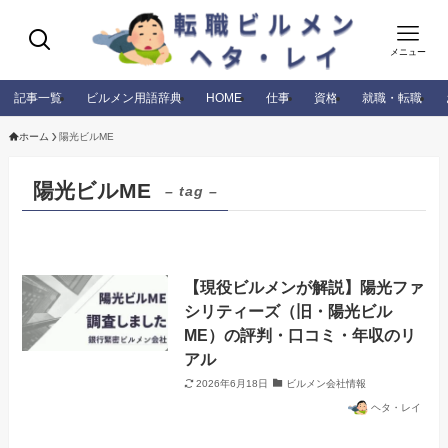
メニュー
記事一覧
ビルメン用語辞典
HOME
仕事
資格
就職・転職
ホーム
陽光ビルME
陽光ビルME
– tag –
【現役ビルメンが解説】陽光ファ
シリティーズ（旧・陽光ビル
ME）の評判・口コミ・年収のリ
アル
2026年6月18日
ビルメン会社情報
ヘタ・レイ