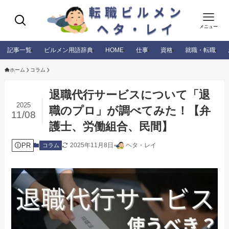
メニュー
記事一覧
ビルメン用語辞典
HOME
仕事
資格
就職・転職
ホーム
コラム
退職代行サービスについて「退
2025
職のプロ」が調べてみた！【弁
11/08
護士、労働組合、民間】
PR
2025年11月8日
ヘタ・レイ
コラム