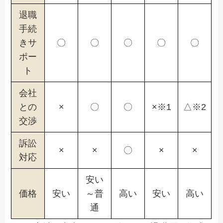
退職
手続
きサ
〇
〇
〇
〇
〇
ポー
ト
会社
との
×
〇
〇
×※1
△※2
交渉
訴訟
×
×
〇
×
×
対応
安い
価格
安い
～普
高い
安い
高い
通